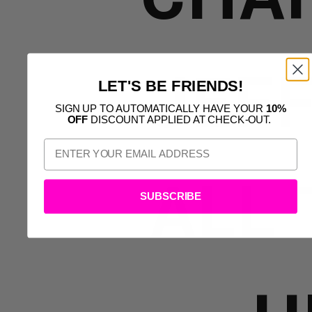
WEAR
XTILES
THER
CTIO
N)
CERS
ERS
JEF
OME
NCE
NCK
LET'S BE FRIENDS!
SIGN UP TO AUTOMATICALLY HAVE YOUR
10%
OFF
DISCOUNT APPLIED AT CHECK-OUT.
RY
ALL 
ES
EXTIL
SUBSCRIBE
KI
SS
NS