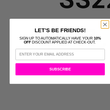
WEAR
SS2
XTILES
THER
CTIO
N)
CERS
ERS
OME
$241
NCE
NCK
LET'S BE FRIENDS!
SIGN UP TO AUTOMATICALLY HAVE YOUR
10%
OFF
DISCOUNT APPLIED AT CHECK-OUT.
RY
ES
EXTIL
SUBSCRIBE
KI
SS
NS